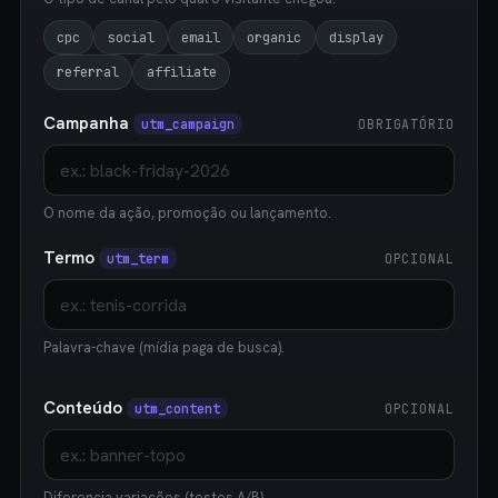
cpc
social
email
organic
display
referral
affiliate
Campanha
utm_campaign
OBRIGATÓRIO
O nome da ação, promoção ou lançamento.
Termo
utm_term
OPCIONAL
Palavra-chave (mídia paga de busca).
Conteúdo
utm_content
OPCIONAL
Diferencia variações (testes A/B).